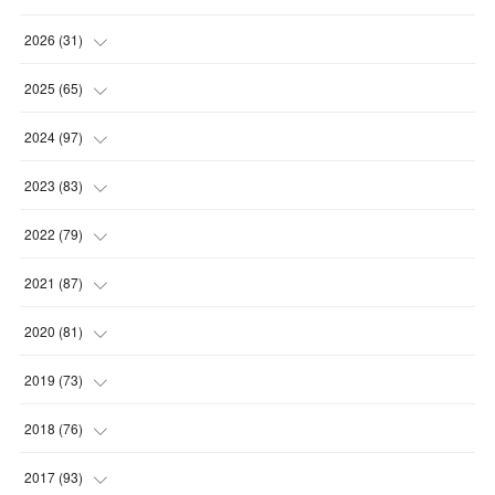
2026
(
31
)
(
4
)
2025
(
65
)
(
4
)
(
5
)
2024
(
97
)
(
5
)
(
6
)
(
5
)
2023
(
83
)
(
4
)
(
6
)
(
7
)
(
6
)
2022
(
79
)
(
5
)
(
6
)
(
7
)
(
7
)
(
4
)
2021
(
87
)
(
4
)
(
5
)
(
8
)
(
7
)
(
8
)
(
12
)
2020
(
81
)
(
5
)
(
4
)
(
9
)
(
9
)
(
10
)
(
9
)
(
10
)
2019
(
73
)
(
5
)
(
8
)
(
8
)
(
7
)
(
11
)
(
11
)
(
4
)
2018
(
76
)
(
7
)
(
11
)
(
7
)
(
8
)
(
1
)
(
8
)
(
6
)
(
9
)
2017
(
93
)