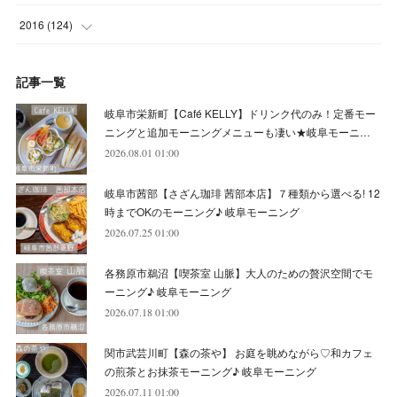
(
4
)
(
8
)
(
7
)
(
9
)
(
6
)
(
7
)
(
4
)
(
3
)
(
7
)
2016
(
124
)
(
5
)
(
8
)
(
7
)
(
7
)
(
12
)
(
6
)
(
8
)
(
5
)
(
6
)
(
10
)
記事一覧
(
5
)
(
10
)
(
6
)
(
7
)
(
7
)
(
7
)
(
8
)
(
4
)
(
6
)
(
12
)
岐阜市栄新町【Café KELLY】ドリンク代のみ！定番モー
(
7
)
(
6
)
(
5
)
(
9
)
(
11
)
(
7
)
(
4
)
ニングと追加モーニングメニューも凄い★岐阜モーニ…
(
7
)
(
5
)
(
10
)
2026.08.01 01:00
(
10
)
(
6
)
(
4
)
(
7
)
(
5
)
(
5
)
(
8
)
(
8
)
(
10
)
岐阜市茜部【さざん珈琲 茜部本店】７種類から選べる! 12
(
8
)
(
6
)
(
9
)
(
1
)
(
4
)
(
7
)
(
8
)
(
12
)
時までOKのモーニング♪ 岐阜モーニング
2026.07.25 01:00
(
2
)
(
8
)
(
4
)
(
6
)
(
8
)
(
16
)
各務原市鵜沼【喫茶室 山脈】大人のための贅沢空間でモ
(
4
)
(
10
)
(
5
)
(
9
)
(
9
)
ーニング♪ 岐阜モーニング
2026.07.18 01:00
(
7
)
(
10
)
(
6
)
(
9
)
(
13
)
関市武芸川町【森の茶や】 お庭を眺めながら♡和カフェ
(
6
)
(
8
)
(
9
)
(
8
)
の煎茶とお抹茶モーニング♪ 岐阜モーニング
2026.07.11 01:00
(
8
)
(
7
)