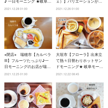
♪ 一日モーニング ★岐阜…
ェ）】バリエーションが…
2021.12.28 01:00
2021.12.26 01:00
※閉店※ 瑞穂市【カルベラ
大垣市【フローラ】出来立
Ⅲ】フルーツたっぷり♪一
て熱々日替わりホットサン
日モーニングのお店が瑞…
ドモーニング★ 岐阜モー…
2021.12.25 01:00
2021.12.22 08:45