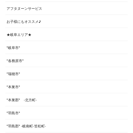
アフタヌーンサービス
お子様にもオススメ♪
★岐阜エリア★
*岐阜市*
*各務原市*
*瑞穂市*
*本巣市*
*本巣郡* -北方町-
*羽島市*
*羽島郡* -岐南町-笠松町-