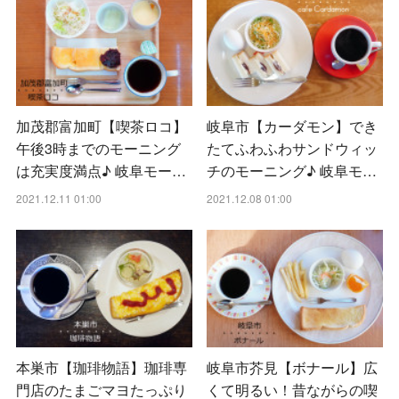
加茂郡富加町【喫茶ロコ】
岐阜市【カーダモン】でき
午後3時までのモーニング
たてふわふわサンドウィッ
は充実度満点♪ 岐阜モー…
チのモーニング♪ 岐阜モ…
2021.12.11 01:00
2021.12.08 01:00
本巣市【珈琲物語】珈琲専
岐阜市芥見【ボナール】広
門店のたまごマヨたっぷり
くて明るい！昔ながらの喫