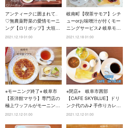
アンティークに囲まれて‥
岐南町【喫茶サモア】シチ
♡無農薬野菜の愛情モーニ
ューorお味噌汁が付くモー
ング【ロリポップ】大垣…
ニングサービス♪ 岐阜モ…
2021.12.19 01:00
2021.12.18 01:00
※モーニング終了※ 岐阜市
※閉店※ 岐阜市茜部
【茶洋館マサラ】専門店の
【CAFE SKYBLUE】ドリ
極上ワッフルがモーニン…
ンク代のみ♪ 手作りカレ…
2021.12.12 01:00
2021.12.12 01:00