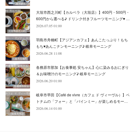
(
6
)
大垣市西之川町【カルベラ（大垣店）】400円・500円・
(
11
)
(
12
)
600円から選べる♪ ドリンク付きフルーツモーニング♥ …
(
6
)
2026.07.05 01:00
羽島市舟橋町【アジアンカフェ】あんこたっぷり！もち
もち♥あんこナンモーニング♪ 岐阜モーニング
2026.06.28 11:08
各務原市那加【お食事処 安ちゃん】心に染みるおにぎり
＆お味噌汁のモーニング♪ 岐阜モーニング
2026.06.20 01:00
岐阜市早田【Café de vivre（カフェ ド ヴィーヴル）】ベ
トナムの「フォー」と「バインミー」が楽しめるモー…
2026.06.14 01:00