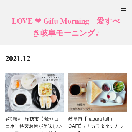
LOVE ❤ Gifu Morning 愛すべ
き岐阜モーニング♪
2021
.
12
※移転※ 瑞穂市【珈琲 コ
岐阜市【nagara tatin
コネ】特製お粥が美味しい
CAFÉ（ナガラタタンカフ