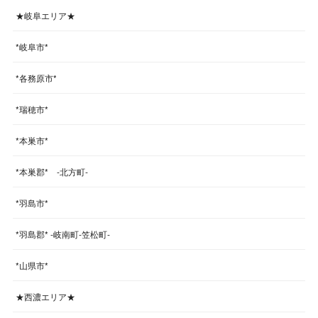
★岐阜エリア★
*岐阜市*
*各務原市*
*瑞穂市*
*本巣市*
*本巣郡* -北方町-
*羽島市*
*羽島郡* -岐南町-笠松町-
*山県市*
★西濃エリア★