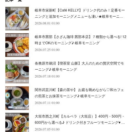
(
5
)
(
10
)
(
6
)
(
7
)
(
7
)
(
7
)
(
8
)
(
4
)
(
6
)
(
12
)
岐阜市栄新町【Café KELLY】ドリンク代のみ！定番モー
(
7
)
(
6
)
(
5
)
(
9
)
(
11
)
(
7
)
(
4
)
ニングと追加モーニングメニューも凄い★岐阜モーニ…
(
7
)
(
5
)
(
10
)
2026.08.01 01:00
(
10
)
(
6
)
(
4
)
(
7
)
(
5
)
(
5
)
(
8
)
(
8
)
(
10
)
岐阜市茜部【さざん珈琲 茜部本店】７種類から選べる! 12
(
8
)
(
6
)
(
9
)
(
1
)
(
4
)
(
7
)
(
8
)
(
12
)
時までOKのモーニング♪ 岐阜モーニング
2026.07.25 01:00
(
2
)
(
8
)
(
4
)
(
6
)
(
8
)
(
16
)
各務原市鵜沼【喫茶室 山脈】大人のための贅沢空間でモ
(
4
)
(
10
)
(
5
)
(
9
)
(
9
)
ーニング♪ 岐阜モーニング
2026.07.18 01:00
(
7
)
(
10
)
(
6
)
(
9
)
(
13
)
関市武芸川町【森の茶や】 お庭を眺めながら♡和カフェ
(
6
)
(
8
)
(
9
)
(
8
)
の煎茶とお抹茶モーニング♪ 岐阜モーニング
2026.07.11 01:00
(
8
)
(
7
)
(
6
)
大垣市西之川町【カルベラ（大垣店）】400円・500円・
(
11
)
(
12
)
600円から選べる♪ ドリンク付きフルーツモーニング♥ …
(
6
)
2026.07.05 01:00