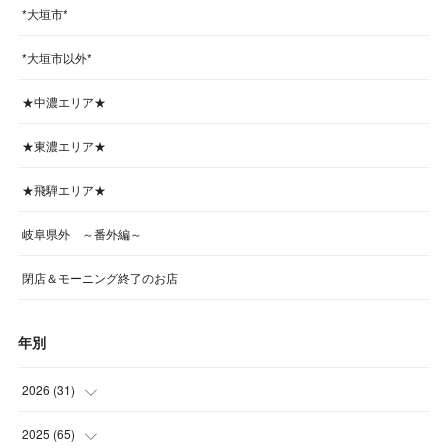
*大垣市*
*大垣市以外*
★中濃エリア★
★東濃エリア★
★飛騨エリア★
岐阜県外 ～番外編～
閉店＆モーニング終了のお店
年別
2026
(
31
)
(
4
)
2025
(
65
)