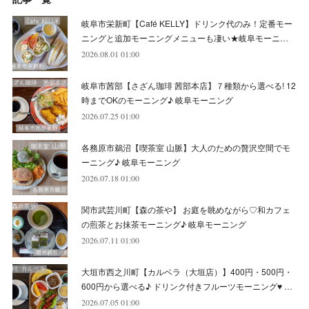
(
5
)
(
10
)
(
6
)
(
7
)
(
7
)
(
7
)
(
8
)
(
4
)
(
6
)
(
12
)
岐阜市栄新町【Café KELLY】ドリンク代のみ！定番モー
(
7
)
(
6
)
(
5
)
(
9
)
(
11
)
(
7
)
(
4
)
ニングと追加モーニングメニューも凄い★岐阜モーニ…
(
7
)
(
5
)
(
10
)
2026.08.01 01:00
(
10
)
(
6
)
(
4
)
(
7
)
(
5
)
(
5
)
(
8
)
(
8
)
(
10
)
岐阜市茜部【さざん珈琲 茜部本店】７種類から選べる! 12
(
8
)
(
6
)
(
9
)
(
1
)
(
4
)
(
7
)
(
8
)
(
12
)
時までOKのモーニング♪ 岐阜モーニング
2026.07.25 01:00
(
2
)
(
8
)
(
4
)
(
6
)
(
8
)
(
16
)
各務原市鵜沼【喫茶室 山脈】大人のための贅沢空間でモ
(
4
)
(
10
)
(
5
)
(
9
)
(
9
)
ーニング♪ 岐阜モーニング
2026.07.18 01:00
(
7
)
(
10
)
(
6
)
(
9
)
(
13
)
関市武芸川町【森の茶や】 お庭を眺めながら♡和カフェ
(
6
)
(
8
)
(
9
)
(
8
)
の煎茶とお抹茶モーニング♪ 岐阜モーニング
2026.07.11 01:00
(
8
)
(
7
)
(
6
)
大垣市西之川町【カルベラ（大垣店）】400円・500円・
(
11
)
(
12
)
600円から選べる♪ ドリンク付きフルーツモーニング♥ …
(
6
)
2026.07.05 01:00