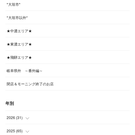
*大垣市*
*大垣市以外*
★中濃エリア★
★東濃エリア★
★飛騨エリア★
岐阜県外 ～番外編～
閉店＆モーニング終了のお店
年別
2026
(
31
)
(
4
)
2025
(
65
)