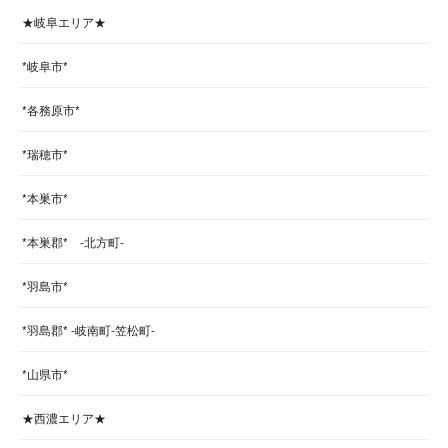
★岐阜エリア★
*岐阜市*
*各務原市*
*瑞穂市*
*本巣市*
*本巣郡* -北方町-
*羽島市*
*羽島郡* -岐南町-笠松町-
*山県市*
★西濃エリア★