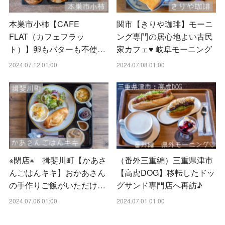
本巣市小柿【CAFE
関市【きりや珈琲】モーニ
FLAT（カフェフラッ
ング専門の居心地よい古民
ト）】卵もバターも不使…
家カフェ♥ 岐阜モーニング
2024.07.12 01:00
2024.07.08 01:00
※閉店※ 揖斐川町【かあさ
（番外三重編）三重県津市
んごはんキキ】おかあさん
【高虎DOG】移転したドッ
の手作りご飯がいただけ…
グサンド専門店へ再訪♪
2024.07.06 01:00
2024.07.01 01:00