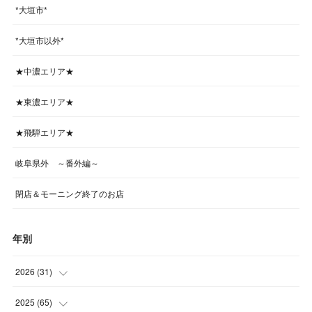
*大垣市*
*大垣市以外*
★中濃エリア★
★東濃エリア★
★飛騨エリア★
岐阜県外 ～番外編～
閉店＆モーニング終了のお店
年別
2026
(
31
)
(
4
)
2025
(
65
)