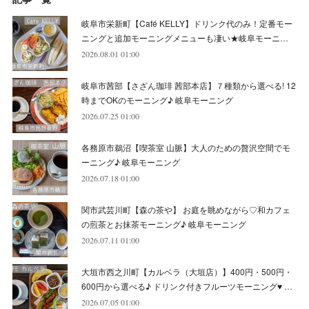
(
5
)
(
10
)
(
6
)
(
7
)
(
7
)
(
7
)
(
8
)
(
4
)
(
6
)
(
12
)
岐阜市栄新町【Café KELLY】ドリンク代のみ！定番モー
(
7
)
(
6
)
(
5
)
(
9
)
(
11
)
(
7
)
(
4
)
ニングと追加モーニングメニューも凄い★岐阜モーニ…
(
7
)
(
5
)
(
10
)
2026.08.01 01:00
(
10
)
(
6
)
(
4
)
(
7
)
(
5
)
(
5
)
(
8
)
(
8
)
(
10
)
岐阜市茜部【さざん珈琲 茜部本店】７種類から選べる! 12
(
8
)
(
6
)
(
9
)
(
1
)
(
4
)
(
7
)
(
8
)
(
12
)
時までOKのモーニング♪ 岐阜モーニング
2026.07.25 01:00
(
2
)
(
8
)
(
4
)
(
6
)
(
8
)
(
16
)
各務原市鵜沼【喫茶室 山脈】大人のための贅沢空間でモ
(
4
)
(
10
)
(
5
)
(
9
)
(
9
)
ーニング♪ 岐阜モーニング
2026.07.18 01:00
(
7
)
(
10
)
(
6
)
(
9
)
(
13
)
関市武芸川町【森の茶や】 お庭を眺めながら♡和カフェ
(
6
)
(
8
)
(
9
)
(
8
)
の煎茶とお抹茶モーニング♪ 岐阜モーニング
2026.07.11 01:00
(
8
)
(
7
)
(
6
)
大垣市西之川町【カルベラ（大垣店）】400円・500円・
(
11
)
(
12
)
600円から選べる♪ ドリンク付きフルーツモーニング♥ …
(
6
)
2026.07.05 01:00