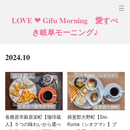
LOVE ❤ Gifu Morning 愛すべ
き岐阜モーニング♪
2024
.
10
各務原市蘇原栄町【珈琲蔵
揖斐郡大野町【Sio-
人】５つの味わいから選べ
Kuma（シオクマ）】プ