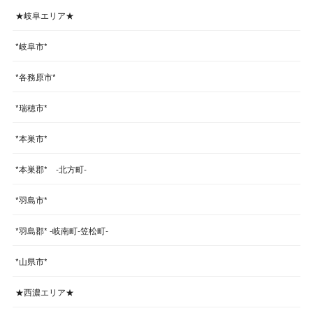
★岐阜エリア★
*岐阜市*
*各務原市*
*瑞穂市*
*本巣市*
*本巣郡* -北方町-
*羽島市*
*羽島郡* -岐南町-笠松町-
*山県市*
★西濃エリア★